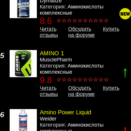
Dymatize
Категория:
Аминокислоты
комплексные
8.6
Читать
Обсудить
Купить
отзывы
на форуме
AMINO 1
5
MusclePharm
Категория:
Аминокислоты
комплексные
9.8
Читать
Обсудить
Купить
отзывы
на форуме
Amino Power Liquid
6
Weider
Категория:
Аминокислоты
комплексные