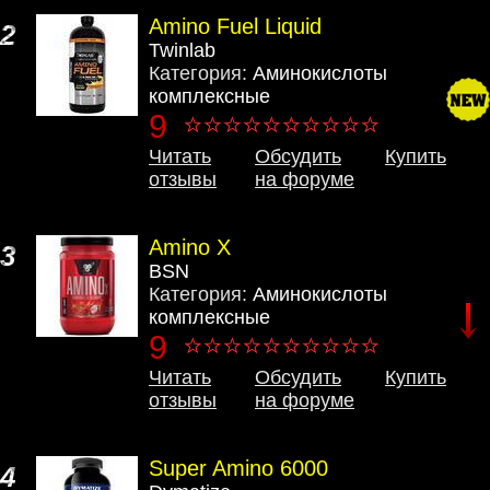
Amino Fuel Liquid
2
Twinlab
Категория:
Аминокислоты
комплексные
9
Читать
Обсудить
Купить
отзывы
на форуме
Amino X
3
BSN
Категория:
Аминокислоты
комплексные
9
Читать
Обсудить
Купить
отзывы
на форуме
Super Amino 6000
4