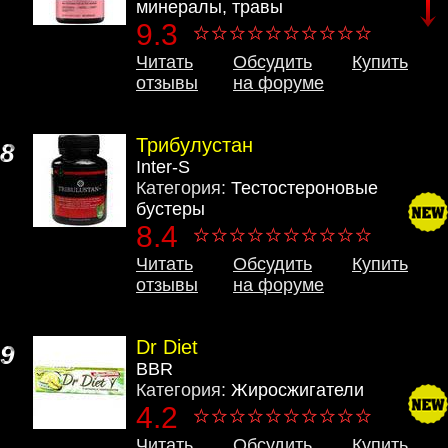
минералы, травы
9.3
Читать
Обсудить
Купить
отзывы
на форуме
Трибулустан
8
Inter-S
Категория:
Тестостероновые
бустеры
8.4
Читать
Обсудить
Купить
отзывы
на форуме
Dr Diet
9
BBR
Категория:
Жиросжигатели
4.2
Читать
Обсудить
Купить