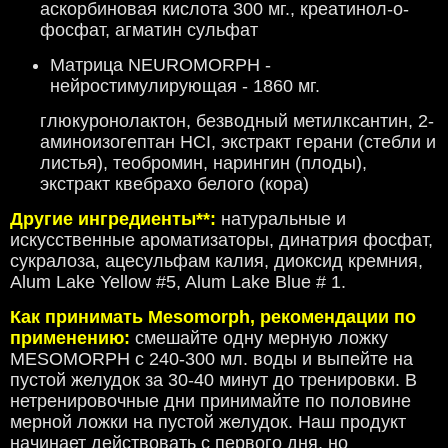
аскорбиновая кислота 300 мг., креатинол-о-
фосфат, агматин сульфат
Матрица NEUROMORPH -
нейростимулирующая - 1860 мг.
глюкуронолактон, безводный метилксантин, 2-
аминоизогептан HCI, экстракт герани (стебли и
листья), теобромин, нарингин (плоды),
экстракт квебрахо белого (кора)
Другие ингредиенты**:
натуральные и
искусственные ароматизаторы, динатрия фосфат,
сукралоза,
ацесульфам калия,
диоксид кремния,
Alum Lake Yellow #5, Alum Lake Blue # 1.
Как принимать Mesomorph, рекомендации по
применению:
смешайте одну мерную ложку
MESOMORPH с 240-300 мл. воды и выпейте на
пустой желудок за 30-40 минут до тренировки. В
нетренировочные дни принимайте по половине
мерной ложки на пустой желудок. Наш продукт
начинает действовать с первого дня, но