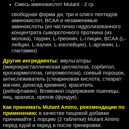
Смесь аминокислот Mutant - 2 гр.
свободная форма ди, три и олиго пептидов
аминокислот, BCAA и незаменимые
аминокслоты (из частично гидролизованного
концентрата сывороточного протеина (из
молока), таурин, L-треонин, L-глицин, BCAA (L-
лейцин, L-валин, L-изолейцин), L-аргинин, L-
глютамин)
Другие ингредиенты:
эмульгаторы
(микрокристаллическая целлюлоза, сорбитол,
кроскармеллоза, гипромеллоза), соевый порошок,
антислеживатель (стеариновая кислота, стеарат
магния, диоксид кремния), краситель
(рибофлавин)
. Возможно содержание пшеницы,
яиц, арахиса, орехов (фундук).
Как принимать Mutant Amino, рекомендации по
применению:
в качестве пищевой добавки
принимайте 1 порцию (2 таблетки) Mutant Amino
перед едой и перед и после тренировки.