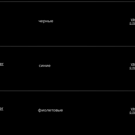
ув
черные
о п
er
ув
синие
о п
er
ув
фиолетовые
о п