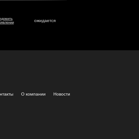
едомить
ожидается
оявлении
нтакты
О компании
Новости