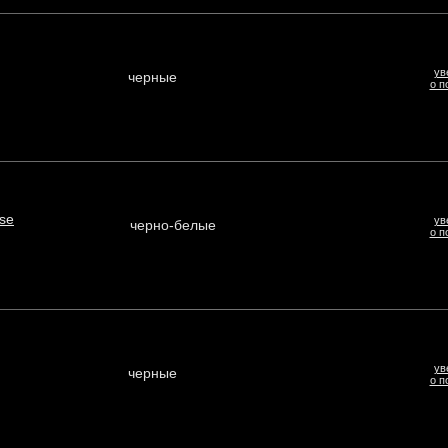
ув
черные
о п
se
ув
черно-белые
о п
ув
черные
о п