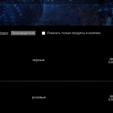
йтингу
Производителю
Показать только продукты в наличии
ув
черные
о п
ув
розовые
о п