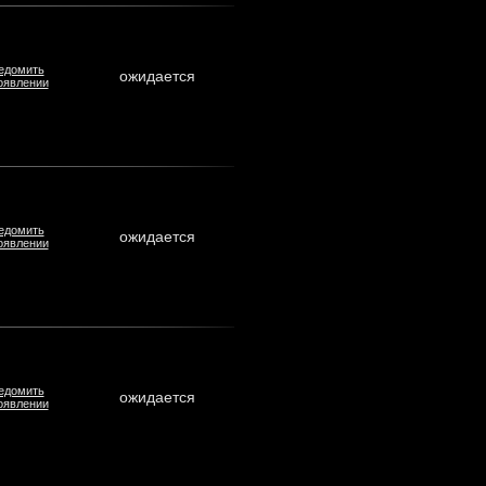
едомить
ожидается
оявлении
едомить
ожидается
оявлении
едомить
ожидается
оявлении