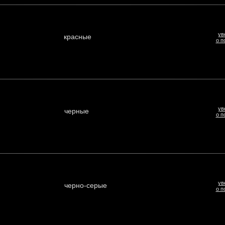
ув
красные
о п
ув
черные
о п
ув
черно-серые
о п