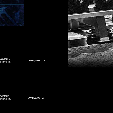
едомить
ожидается
оявлении
едомить
ожидается
оявлении