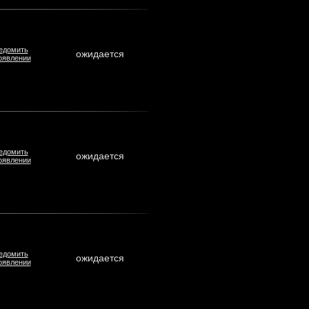
едомить
ожидается
оявлении
едомить
ожидается
оявлении
едомить
ожидается
оявлении