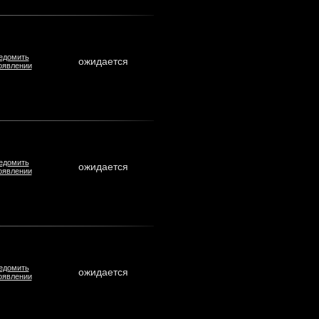
едомить
ожидается
оявлении
едомить
ожидается
оявлении
едомить
ожидается
оявлении