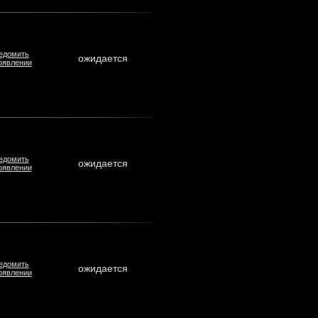
едомить
ожидается
оявлении
едомить
ожидается
оявлении
едомить
ожидается
оявлении