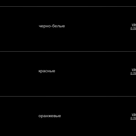
ув
черно-белые
о п
ув
красные
о п
ув
оранжевые
о п