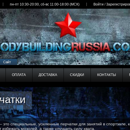
пн-пт 10:30-20:00, сб-вс 11:00-18:00 (МСК)
Войти
/
Зарегистриро
ОПЛАТА
ДОСТАВКА
СКИДКИ
КОНТАКТЫ
чатки
чатки
– это специальные, усиленные перчатки для занятий в спортзале, 
 избежать мозолей, а также улучшить силу хвата.