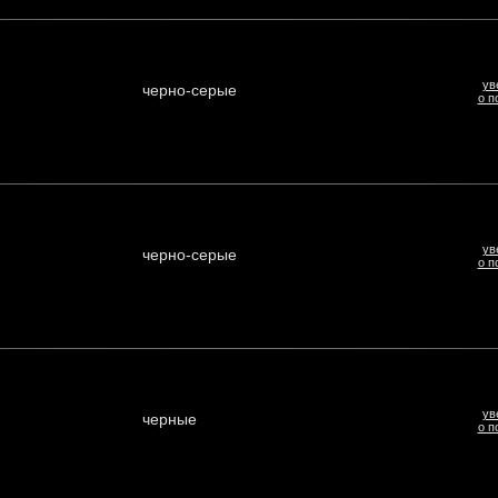
ув
черно-серые
о п
ув
черно-серые
о п
ув
черные
о п