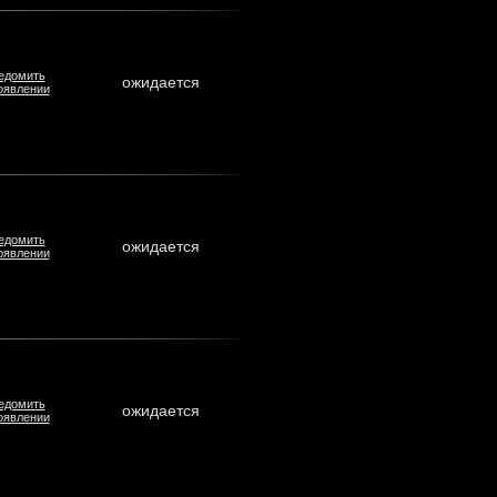
едомить
ожидается
оявлении
едомить
ожидается
оявлении
едомить
ожидается
оявлении