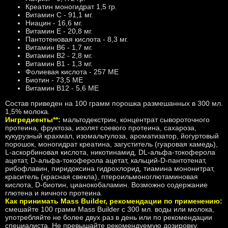
Креатин моногидрат 1,5 гр.
Витамин С - 91,1 мг.
Ниацин - 16,6 мг.
Витамин Е - 20,8 мг.
Пантотеновая кислота - 8,3 мг.
Витамин B6 - 1,7 мг.
Витамин В2 - 2,8 мг.
Витамин В1 - 1,3 мг.
Фолиевая кислота - 257 МЕ
Биотин - 73,5 МЕ
Витамин В12 - 5,6 МЕ
Состав приведен на 100 грамм порошка размешанных в 300 мл.
1,5% молока.
Ингредиенты**:
мальтодекстрин, концентрат сывороточного
протеина, фруктоза, изолят соевого протеина, сахароза,
кукурузный крахмал, изомальтулоза, ароматизатор, йогуртовый
порошок, моногидрат креатина, загуститель (гуаровая камедь),
L-аскорбиновая кислота, никотинамид, DL-альфа-токоферола
ацетат, D-альфа-токоферола ацетат, кальций-D-пантотенат,
рибофлавин, пиридоксина гидрохлорид, тиамина мононитрат,
краситель (красная свекла), птероильмоноглютаминовая
кислота, D-биотин, цианокобаламин. Возможно содержание
глютена и яичного протеина.
Как принимать Mass Builder, рекомендации по применению:
смешайте 100 грамм Mass Builder с 300
мл. воды или молока,
употребляйте не более двух раз в день или по рекомендации
специалиста. Не превышайте рекомендуемую дозировку.