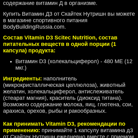
содержание витамин Д в организме.
Купить Витамин Д3 от Скайтек Нутришн вы можете
в магазине спортивного питания
BodyBuildingRussia.com.
Состав Vitamin D3 Scitec Nutrition, состав
питательных веществ в одной порции (1
капсула) продукта:
Витамин D3 (холекальциферол) - 480 МЕ (12
мкг.)
Ингредиенты:
наполнитель
(микрокристаллическая целлюлоза), животный
желатин, холекальциферол, антислеживатель
(стеарат магния), краситель (диоксид титана).
Возможно содержание молока, яиц, глютена, сои,
арахиса, орехов, рыбы и ракообразных.
Как принимать Vitamin D3, рекомендации по
применению:
принимайте 1 капсулу витамина д3
от Скайтек Нутришн ежедневно вместе с приемом