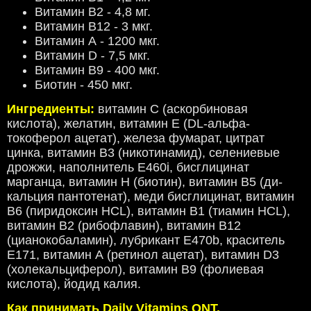
Витамин B2 - 4,8 мг.
Витамин В12 - 3 мкг.
Витамин А - 1200 мкг.
Витамин D - 7,5 мкг.
Витамин В9 - 400 мкг.
Биотин - 450 мкг.
Ингредиенты:
витамин С (аскорбиновая
кислота), желатин, витамин E (DL-альфа-
токоферол ацетат), железа фумарат, цитрат
цинка, витамин B3 (никотинамид), селениевые
дрожжи, наполнитель E460i, бисглицинат
марганца, витамин Н (биотин), витамин B5 (ди-
кальция пантотенат), меди бисглицинат, витамин
B6 (пиридоксин HCL), витамин В1 (тиамин HCL),
витамин В2 (рибофлавин), витамин B12
(цианокобаламин), лубрикант Е470b, краситель
Е171, витамин А (ретинол ацетат), витамин D3
(холекальциферол), витамин В9 (фолиевая
кислота), йодид калия.
Как принимать Daily Vitamins QNT,