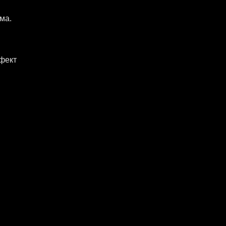
ма.
ффект