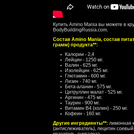
Купить Amino Mania вы можете в кр
BodyBuildingRussia.com.
Состав Amino Mania, состав пита
грамм) продукта**:
Калории - 2,4
Лейцин - 1250 мг.
Валин - 625 мг.
Изолейцин - 625 мг.
Глютамин - 600 мг.
Лизин - 740 мг.
Бета-аланин - 575 мг.
Цитруллин малат - 525 мг.
Аргинин - 475 мг.
Таурин - 900 мг.
Витамин В4 (холин) - 250 мг.
Кофеин - 160 мг.
Другие ингредиенты**:
лимонная к
(антислеживатель), лецитин соевый
краситель, сукралоза.