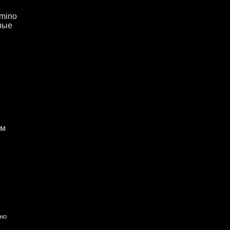
mino
чные
е
ом
но