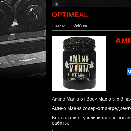
OPTIMEAL
»
Главная
OptiMeal
AMI
Amino Mania от Body Mania это 8 н
Амино Мания содержит ингредиенты
Бета-аланин - увеличивает выносл
работы.