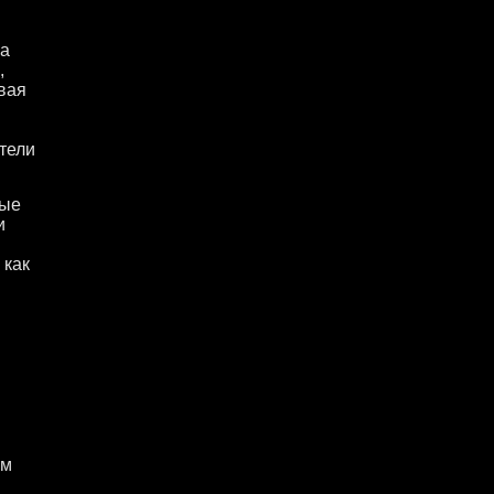
за
,
овая
ители
ные
и
 как
ом