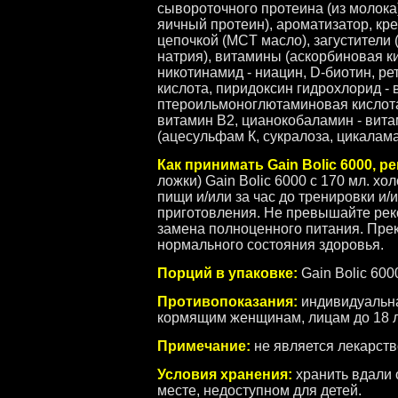
сывороточного протеина (из молока
яичный протеин), ароматизатор, кр
цепочкой (MCT масло), загустители
натрия), витамины (аскорбиновая ки
никотинамид - ниацин, D-биотин, ре
кислота, пиридоксин гидрохлорид -
птероильмоноглютаминовая кислота 
витамин В2, цианокобаламин - витам
(ацесульфам К, сукралоза, цикалама
Как принимать Gain Bolic 6000, 
ложки) Gain Bolic 6000 с 170 мл. х
пищи и/или за час до тренировки и/
приготовления. Не превышайте реко
замена полноценного питания. Прек
нормального состояния здоровья.
Порций в упаковке:
Gain Bolic 6000
Противопоказания:
индивидуальна
кормящим женщинам, лицам до 18 л
Примечание:
не является лекарств
Условия хранения:
хранить вдали 
месте, недоступном для детей.