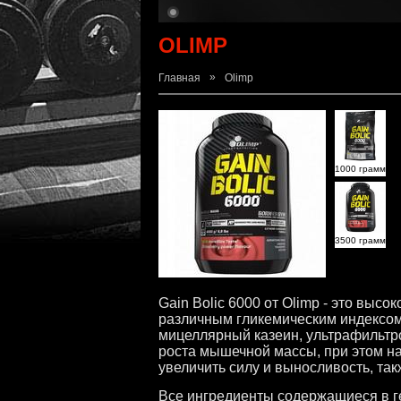
OLIMP
»
Главная
Olimp
1000 грамм
3500 грамм
Gain Bolic 6000 от Olimp - это выс
различным гликемическим индексом,
мицеллярный казеин, ультрафильт
роста мышечной массы, при этом на
увеличить силу и выносливость, та
Все ингредиенты содержащиеся в г