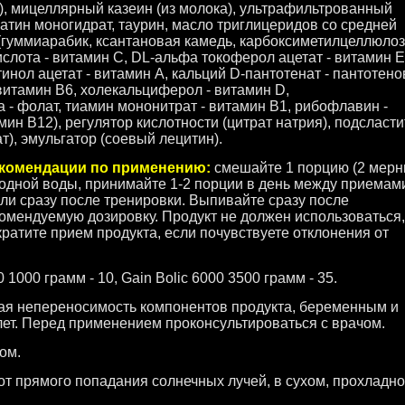
), мицеллярный казеин (из молока), ультрафильтрованный
еатин моногидрат, таурин, масло триглицеридов со средней
 (гуммиарабик, ксантановая камедь, карбоксиметилцеллюло
слота - витамин С, DL-альфа токоферол ацетат - витамин Е
тинол ацетат - витамин А, кальций D-пантотенат - пантотен
 витамин В6, холекальциферол - витамин D,
- фолат, тиамин мононитрат - витамин В1, рибофлавин -
ин В12), регулятор кислотности (цитрат натрия), подсласт
т), эмульгатор (соевый лецитин).
рекомендации по применению:
смешайте 1 порцию (2 мер
олодной воды, принимайте 1-2 порции в день между приемам
или сразу после тренировки. Выпивайте сразу после
мендуемую дозировку. Продукт не должен использоваться,
ратите прием продукта, если почувствуете отклонения от
 1000 грамм - 10, Gain Bolic 6000 3500 грамм - 35.
я непереносимость компонентов продукта, беременным и
ет. Перед применением проконсультироваться с врачом.
ом.
от прямого попадания солнечных лучей, в сухом, прохладн