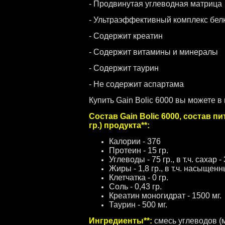
- Продвинутая углеводная матрица
- Ультраэффективный комплекс бел
- Содержит креатин
- Содержит витамины и минералы
- Содержит таурин
- Не содержит аспартама
Купить Gain Bolic 6000 вы можете в
Состав Gain Bolic 6000, состав 
гр.) продукта**:
Калории - 376
Протеин - 15 гр.
Углеводы - 75 гр., в т.ч. сахар - 
Жиры - 1,8 гр., в т.ч. насыщен
Клетчатка - 0 гр.
Соль - 0,43 гр.
Креатин моногидрат - 1500 мг.
Таурин - 500 мг.
Ингредиенты**:
смесь углеводов (м