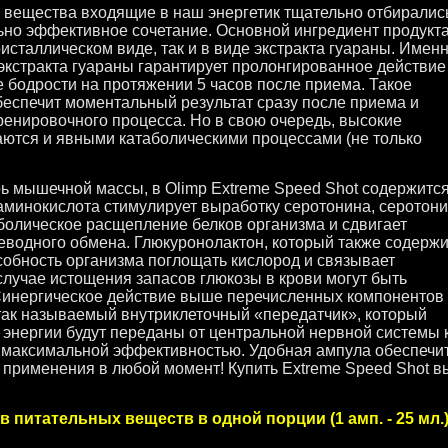
е вещества входящие в наш энергетик тщательно отбирались
но эффективное сочетание. Основной ингредиент продукта
ристаллическом виде, так и в виде экстракта гуараны. Имен
экстракта гуараны гарантирует пролонгированное действие
е бодрости на протяжении 5 часов после приема. Такое
беспечит моментальный результат сразу после приема и
тренировочного процесса. Но в свою очередь, высокие
аются и явными катаболическими процессами (не только
ь мышечной массы, в Olimp Extreme Speed Shot содержитс
 аминокислота стимулирует выработку серотонина, серотон
болическое расщепление белков организма и сдвигает
еводного обмена. Глюкуронолактон, который также содерж
собность организма поглощать кислород и связывает
случае истощения запасов глюкозы в крови могут быть
 Синергическое действие выше перечисленных компонентов
так называемый внутриклеточный «передатчик», который
и энергии будут переданы от центральной нервной системы 
 максимальной эффективностью. Удобная ампула обеспечи
 применения в любой момент! Купить Extreme Speed Shot в
в питательных веществ в одной порции (1 амп. - 25 мл.