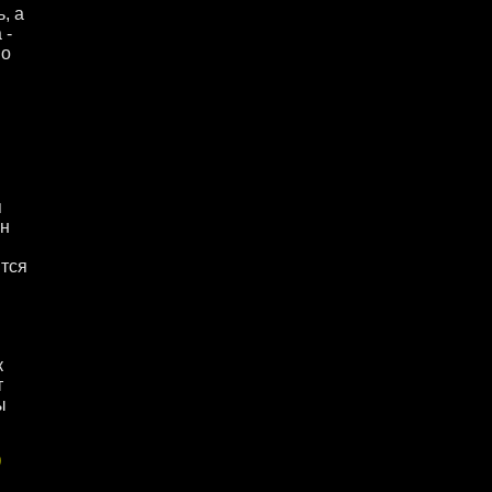
, а
 -
но
я
ин
ится
к
т
ы
)