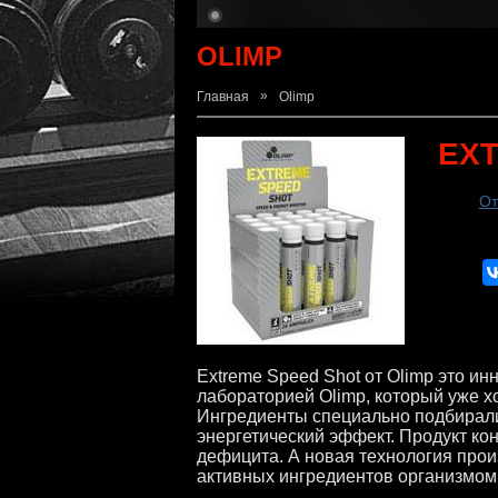
OLIMP
»
Главная
Olimp
EX
От
Extreme Speed Shot от Olimp это и
лабораторией Olimp, который уже х
Ингредиенты специально подбирали
энергетический эффект. Продукт ко
дефицита. А новая технология прои
активных ингредиентов организмом