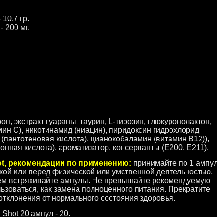
 10,7 гр.
- 200 мг.
п, экстракт гуараны, таурин, L-тирозин, глюкуронолактон,
мин С), никотинамид (ниацин), пиридоксин гидрохлорид
 (пантотеновая кислота), цианокобаламин (витамин В12)),
онная кислота), ароматизатор, консерванты (Е200, Е211).
ot, рекомендации по применению:
принимайте по 1 ампу
кой или перед физической или умственной деятельностью,
ием встряхивайте ампулы. Не превышайте рекомендуемую
льзоваться, как замена полноценного питания. Прекратите
 отклонения от нормального состояния здоровья.
Shot 20 ампул - 20.