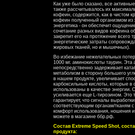
Как уже было сказано, все активны
также рассчитывалось их максималь
кофеин, содержится, как в чистом к
кофеин полученный организмом из 
энергетика - он обеспечит ощущени
сочетание разных видов кофеина о
закрепит его на протяжение всего 
энергетические затраты сопровожд
жировых тканей, но и мышечных).
Во избежание нежелательных потер
1000 мг. аминокислоты таурин. Эта
непосредственно задерживает ката
метаболизм в сторону большего угл
в нашем продукте, увеличивает спо
карбоксильные кислоты, которые в 
использованы в качестве энергии.
усиливается еще L-тирозином. Это 
гарантирует, что сигналы выработк
соответствующим органам/тканям с
комфорт использования, ношения и
можете в магазине ббр.рф.
Состав Extreme Speed Shot, соста
продукта: