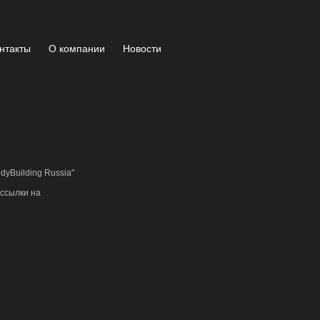
нтакты
О компании
Новости
yBuilding Russia"
ссылки на