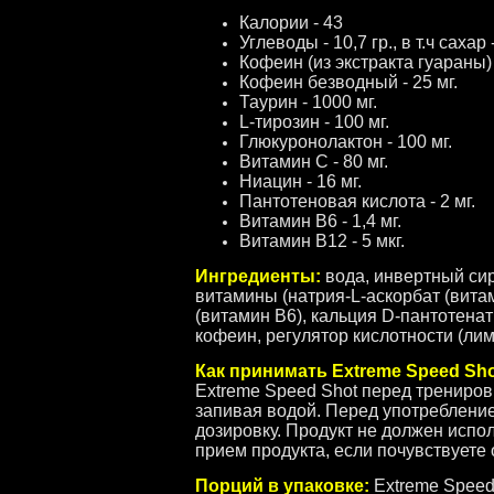
Калории - 43
Углеводы - 10,7 гр., в т.ч сахар -
Кофеин (из экстракта гуараны) 
Кофеин безводный - 25 мг.
Таурин - 1000 мг.
L-тирозин - 100 мг.
Глюкуронолактон - 100 мг.
Витамин С - 80 мг.
Ниацин - 16 мг.
Пантотеновая кислота - 2 мг.
Витамин В6 - 1,4 мг.
Витамин В12 - 5 мкг.
Ингредиенты:
вода, инвертный сиро
витамины (натрия-L-аскорбат (вита
(витамин В6), кальция D-пантотенат
кофеин, регулятор кислотности (лим
Как принимать Extreme Speed Sh
Extreme Speed Shot перед трениров
запивая водой. Перед употреблен
дозировку. Продукт не должен испо
прием продукта, если почувствуете
Порций в упаковке:
Extreme Speed 