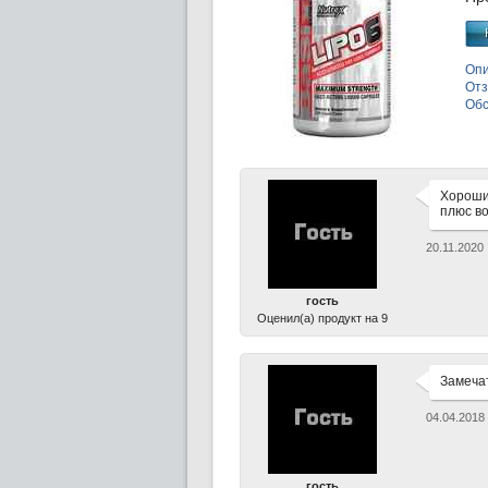
Опи
Отз
Об
Хороший
плюс во
20.11.2020
гость
Оценил(а) продукт на 9
Замеча
04.04.2018
гость