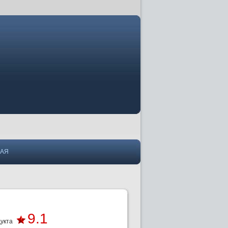
НАЯ
9.1
укта