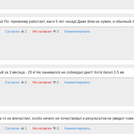
а! По -прежнему работает, как и 5 лет назад! Даже блэк не нужен. и обычный
Согласен
1
Не согласен
0
Комментировать
й за 3 месяца - 20 к! Не занимался не соблюдал диет! Хотя бегал 2-5 км
Согласен
0
Не согласен
0
Комментировать
к то не впечатлил, особо ничего не почуствовал и результатов не увидел тоже
Согласен
1
Не согласен
0
Комментировать