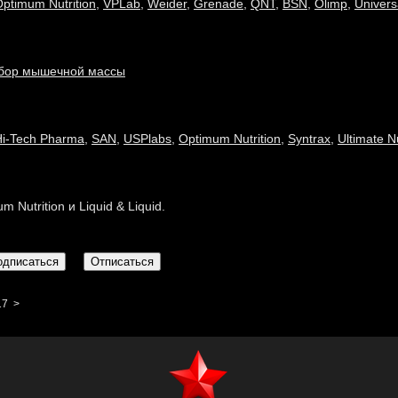
ptimum Nutrition
,
VPLab
,
Weider
,
Grenade
,
QNT
,
BSN
,
Olimp
,
Universa
бор мышечной массы
Hi-Tech Pharma
,
SAN
,
USPlabs
,
Optimum Nutrition
,
Syntrax
,
Ultimate Nu
 Nutrition и Liquid & Liquid.
17
>