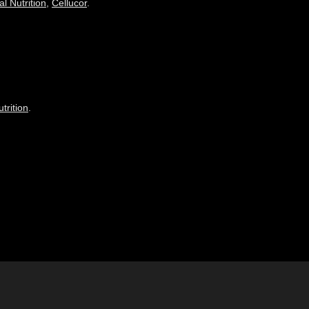
l Nutrition
,
Cellucor
.
trition
.