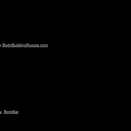
на
BodyBuildingRussia.com
.
y
,
BomBar
.