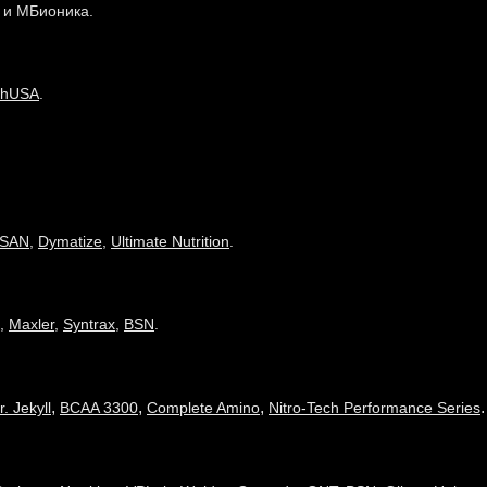
и МБионика.
chUSA
.
SAN
,
Dymatize
,
Ultimate Nutrition
.
,
Maxler
,
Syntrax
,
BSN
.
,
,
,
.
r. Jekyll
BCAA 3300
Complete Amino
Nitro-Tech Performance Series