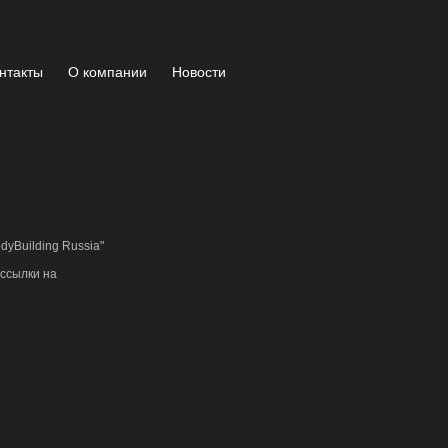
нтакты
О компании
Новости
yBuilding Russia"
ссылки на