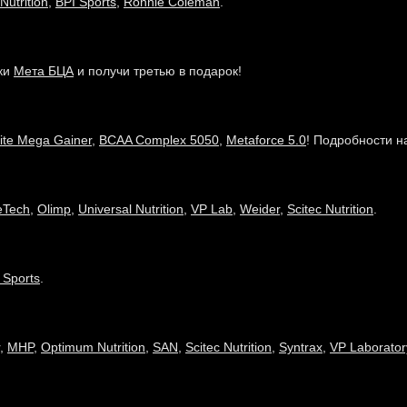
Nutrition
,
BPI Sports
,
Ronnie Coleman
.
нки
Мета БЦА
и получи третью в подарок!
lite Mega Gainer
,
BCAA Complex 5050
,
Metaforce 5.0
! Подробности 
eTech
,
Olimp
,
Universal Nutrition
,
VP Lab
,
Weider
,
Scitec Nutrition
.
 Sports
.
,
MHP
,
Optimum Nutrition
,
SAN
,
Scitec Nutrition
,
Syntrax
,
VP Laborator