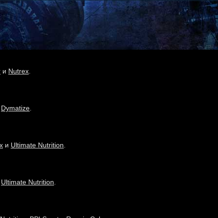
r
и
Nutrex
.
и
Dymatize
.
x
и
Ultimate Nutrition
.
и
Ultimate Nutrition
.