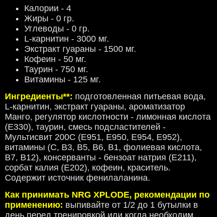
Калории - 4
Жиры - 0 гр.
Углеводы - 0 гр.
L-карнитин - 3000 мг.
Экстракт гуараны - 1500 мг.
Кофеин - 50 мг.
Таурин - 750 мг.
Витамины - 125 мг.
Ингредиенты**:
подготовленная питьевая вода,
L-карнитин, экстракт гуараны, ароматизатор
Манго, регулятор кислотности - лимонная кислота
(Е330), таурин, смесь подсластителей -
Мультисвит 200С (Е951, Е950, Е954, Е952),
витамины (С, В3, В5, В6, В1, фолиевая кислота,
В7, В12), консерванты - бензоат натрия (Е211),
сорбат калия (Е202), кофеин, краситель.
Содержит источник фенилаланина.
Как принимать NRG XPLODE, рекомендации по
применению:
выпивайте от 1/2 до 1 бутылки в
день перед тренировкой или когда необходим