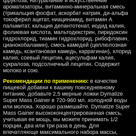
фруктоза, натуральные и искусственные
ароматизаторы, витаминно-минеральная смесь
(трикальция фосфат, аскорбат натрия, ди-альфа
токоферил ацетат, ниацинамид,
витамин А
пальмитат,
кальция депантотенат,
иодид калия,
фолиевая кислота, мальтодекстрин,
пиридоксин
гидрохлорид, тиамин гидрохлорид, рибофлавин,
цианокобаламин), смесь камедей (целлюлозная
камедь, ксантановая камедь, каррагинан), хлорид
калия, соевый лецитин, ацесульфам калия,
сукралоза, подсолнечный лецитин. Содержит
молоко и сою.
Рекомендации по применению:
в качестве
пищевой добавки к вашему повседневному
питанию, добавьте 2,5 мерные ложки Dymatize
Super Mass Gainer в 720-960 мл. холодной воды
или молока. Хорошо размешайте. Dymatize Super
Mass Gainer высококонцентрированная смесь,
учитывая ее мощь, вы можете принимать 1/2
порции, два или три раза в день. Для
впечатляюще максимального набора массы,