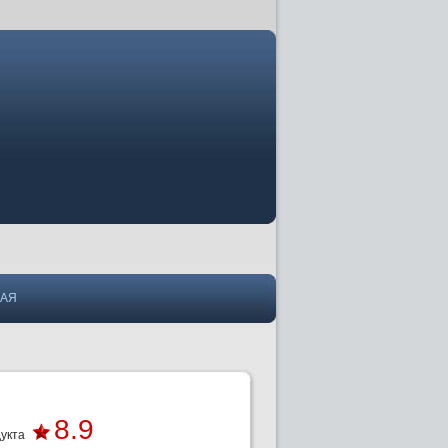
НАЯ
8.9
укта