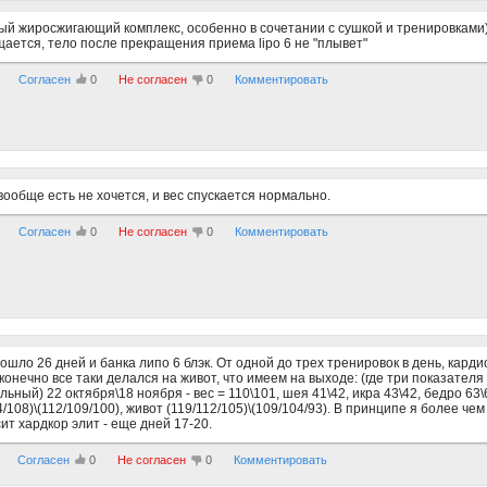
й жиросжигающий комплекс, особенно в сочетании с сушкой и тренировками)
ается, тело после прекращения приема lipo 6 не "плывет"
Согласен
0
Не согласен
0
Комментировать
вообще есть не хочется, и вес спускается нормально.
Согласен
0
Не согласен
0
Комментировать
ошло 26 дней и банка липо 6 блэк. От одной до трех тренировок в день, кардио
конечно все таки делался на живот, что имеем на выходе: (где три показате
ьный) 22 октября\18 ноября - вес = 110\101, шея 41\42, икра 43\42, бедро 63\6
4/108)\(112/109/100), живот (119/112/105)\(109/104/93). В принципе я более ч
ит хардкор элит - еще дней 17-20.
Согласен
0
Не согласен
0
Комментировать