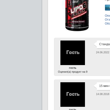
Опи
Отз
Об
Стандар
24.06.2022
гость
Оценил(а) продукт на 9
15 мин 
14.08.2018
гость