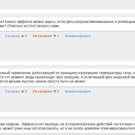
ен! Какого эффекта можно ждать, если физ нагрузки минимальные и углеводн
ма? Ответьте на этот вопрос сами
Согласен
0
Не согласен
1
Комментировать
чный термогеник, работающий по принципу нагревания температуры тела, за
 в тот момент, когда происходит физ нагрузка. А если вашей физ нагрузкой яв
ется весьма быстро, иначе просто быть не может.
Согласен
0
Не согласен
0
Комментировать
аю неделю. Эффекта нет вообще, ни в планепобочных действий, ни в плане 
, может рано еще об этом писать, но я не особо доверяю этим жиросжигател