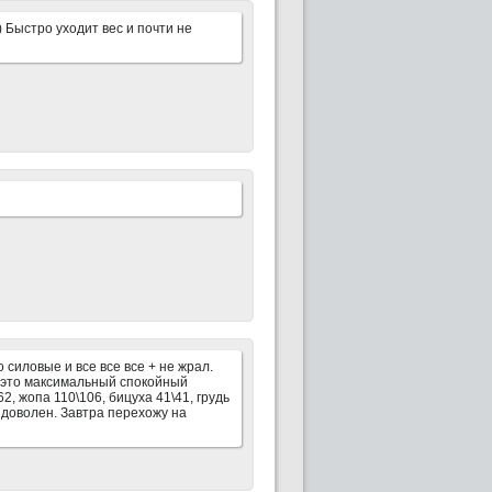
 Быстро уходит вес и почти не
 силовые и все все все + не жрал.
ля это максимальный спокойный
2, жопа 110\106, бицуха 41\41, грудь
ем доволен. Завтра перехожу на