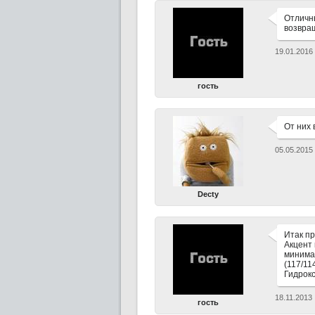
Отличны
возвращ
19.01.2016
гость
От них 
05.05.2015
Decty
Итак пр
Акцент 
минимал
(117/11
Гидрокс
18.11.2013
гость